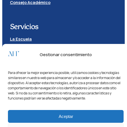
Consejo Académico
Servicios
La Escuela
Ecosistema
Masters
Gestionar consentimiento
Competiciones
Para ofrecer la mejor experiencia posible, utilizamos cookies y tecnologías
Legal
similares en nuestra web para almacenar y/o acceder a la información del
dispositivo. Al aceptar estas tecnologías, autoriza a procesar datos como el
comportamiento de navegación o los identificadores únicos en este sitio
FAQs
web. Si no da su consentimiento o lo retira, algunas características y
Contacta
funciones podrían verse afectadas negativamente.
Política de cookies
Política de privacidad
Aceptar