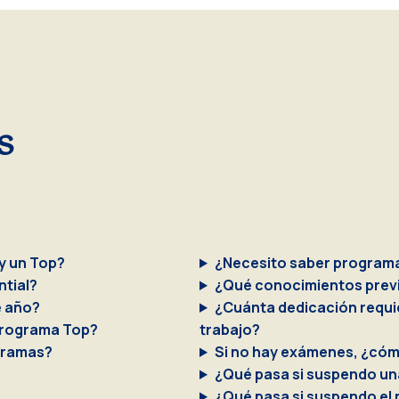
s
y un Top?
¿Necesito saber programa
ntial?
¿Qué conocimientos prev
e año?
¿Cuánta dedicación requi
 programa Top?
trabajo?
gramas?
Si no hay exámenes, ¿cóm
¿Qué pasa si suspendo un
¿Qué pasa si suspendo el