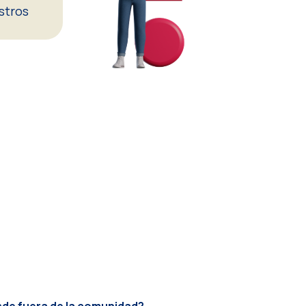
stros
esde fuera de la comunidad?