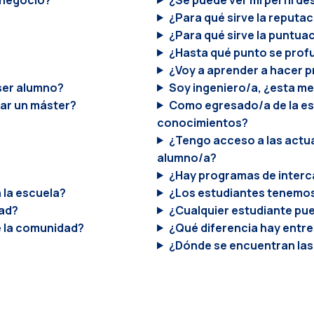
¿Para qué sirve la reputa
¿Para qué sirve la puntuac
¿Hasta qué punto se profu
¿Voy a aprender a hacer
p
ser alumno?
Soy ingeniero/a,
¿esta mez
sar un máster?
Como egresado/a de la e
conocimientos?
¿Tengo acceso a las actua
alumno/a?
¿Hay programas de interc
 la escuela?
¿Los estudiantes tenemos
dad?
¿Cualquier estudiante pu
de la comunidad?
¿Qué diferencia hay entr
¿Dónde se encuentran las 