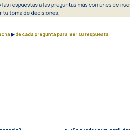
o las respuestas a las preguntas más comunes de nue
ar tu toma de decisiones.
lecha
▶︎
de cada pregunta para leer su respuesta.
 negocio?
¿Se puede ver mi perfil d