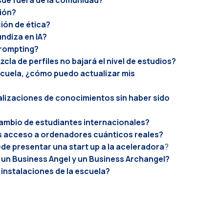
ción?
ión de ética?
ndiza en IA?
rompting
?
cla de perfiles no bajará el nivel de estudios?
scuela,
¿cómo puedo actualizar mis
lizaciones de conocimientos sin haber sido
ambio de estudiantes internacionales?
 acceso a ordenadores cuánticos reales?
ede presentar una
start up
a la aceleradora
?
e un
Business Angel
y un
Business Archangel
?
instalaciones de la escuela?