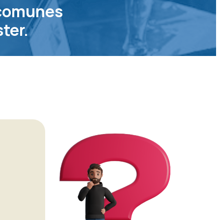
 comunes
ter.