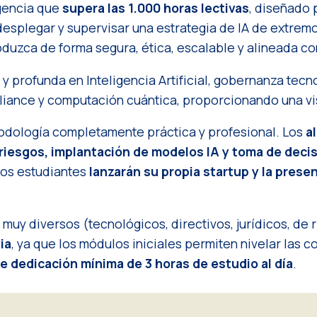
gencia que
supera las 1.000 horas lectivas
, diseñado 
desplegar y supervisar una estrategia de IA de extre
duzca de forma segura, ética, escalable y alineada con
y profunda en Inteligencia Artificial, gobernanza tecno
iance y computación cuántica, proporcionando una vis
odología completamente práctica y profesional. Los
a
e riesgos, implantación de modelos IA y toma de dec
 los estudiantes
lanzarán su propia
startup
y la prese
muy diversos (tecnológicos, directivos, jurídicos, de 
ia
, ya que los módulos iniciales permiten nivelar las 
 dedicación mínima de 3 horas de estudio al día
.