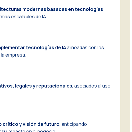
uitecturas modernas basadas en tecnologías
rmas escalables de IA.
mplementar tecnologías de IA
alineadas con los
 la empresa.
tivos, legales y reputacionales
, asociados al uso
crítico y visión de futuro
, anticipando
 su impacto en el negocio.