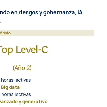
undo
en
riesgos y gobernanza,
IA
,
.
ódulo.
Top
Level-C
(Año 2)
 horas lectivas
 Big data
 horas lectivas
vanzado y generativo