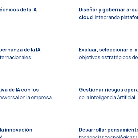
cnicos de la IA
Diseñar y gobernar arq
cloud
, integrando platafo
bernanza de la IA
,
Evaluar, seleccionar e i
nternacionales.
objetivos estratégicos de
iva de IA con los
Gestionar riesgos opera
ansversal en la empresa.
de la Inteligencia Artificial.
la innovación
Desarrollar pensamiento 
A.
tendencias tecnológicas y