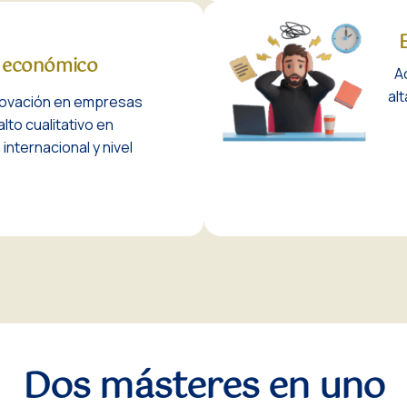
E
 y económico
A
al
novación en empresas
lto cualitativo en
internacional y nivel
Dos másteres en uno