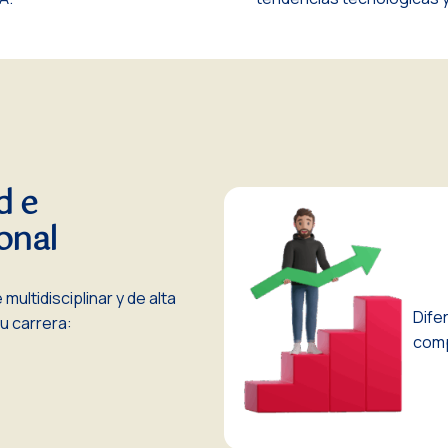
d e
onal
ltidisciplinar y de alta
Dife
u carrera:
comp