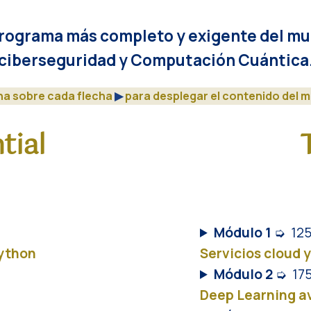
rograma más completo y exigente del m
ciberseguridad y Computación Cuántica
ha sobre cada flecha
▶︎
para desplegar el contenido del m
tial
Módulo 1
➭
125
ython
Servicios cloud y
Módulo 2
➭
175
Deep Learning a