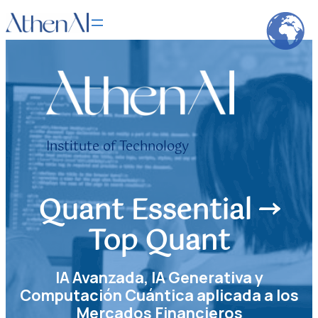
Saltar
al
contenido
Institute of Technology
Quant Essential →
Top Quant
IA Avanzada, IA Generativa
y
Computación Cuántica
aplicada a los
Mercados Financieros