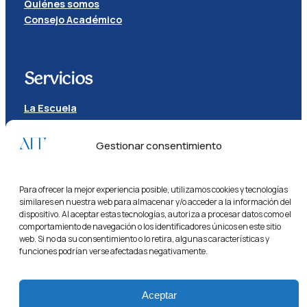
Quiénes somos
Consejo Académico
Servicios
La Escuela
Ecosistema
Masters
Gestionar consentimiento
Competiciones
Para ofrecer la mejor experiencia posible, utilizamos cookies y tecnologías
Legal
similares en nuestra web para almacenar y/o acceder a la información del
dispositivo. Al aceptar estas tecnologías, autoriza a procesar datos como el
comportamiento de navegación o los identificadores únicos en este sitio
FAQs
web. Si no da su consentimiento o lo retira, algunas características y
Contacta
funciones podrían verse afectadas negativamente.
Política de cookies
Política de privacidad
Aceptar